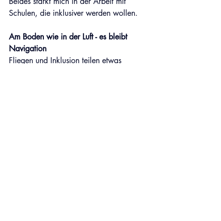
Beides stärkt mich in der Arbeit mit 
Schulen, die inklusiver werden wollen. 
Am Boden wie in der Luft - es bleibt 
Navigation
Fliegen und Inklusion teilen etwas 
Grundlegendes:
Sie beginnen mit Vertrauen. 
Sie brauchen klare Worte. 
Sie werden komplex, sobald sich die 
Lage verändert. 
Und sie gelingen nur gemeinsam.
In diesem Moment vor dem Start wurde 
mir das wieder bewusst – und es 
begleitet mich weiter auf meiner 
#inklusivenLernreise
🎒
.
Danke, liebe 
Rahel Tschopp
 für die 